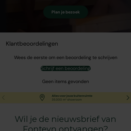
Plan je bezoek
Klantbeoordelingen
Wees de eerste om een beoordeling te schrijven
Schrijf een beoordeling
Geen items gevonden
Vorige
Vol
Alles voor jouw buitenruimte
35.000 m² showroom
Wil je de nieuwsbrief van
Fonteyn ontvangen?