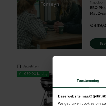
Napoleon
Fonteyn
BBQ Pha
Mat Zwa
€449,
Toe
Vergelijken
Vergeli
€30,00 korting
Toestemming
Deze website maakt gebruik
We gebruiken cookies om cont