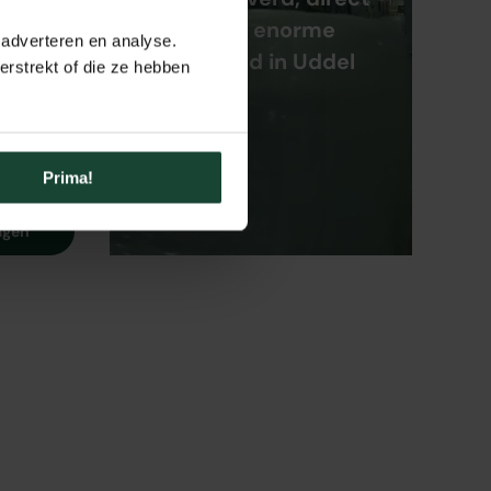
uit de enorme
 adverteren en analyse.
voorraad in Uddel
★★★★
(1)
rstrekt of die ze hebben
Prima!
agen