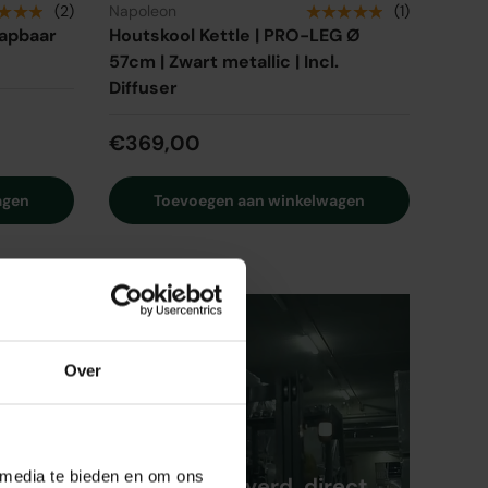
★★★
★★★★★
(2)
Napoleon
(1)
lapbaar
Houtskool Kettle | PRO-LEG Ø
57cm | Zwart metallic | Incl.
Diffuser
€369,00
agen
Toevoegen aan winkelwagen
Over
 media te bieden en om ons
Snel geleverd, direct