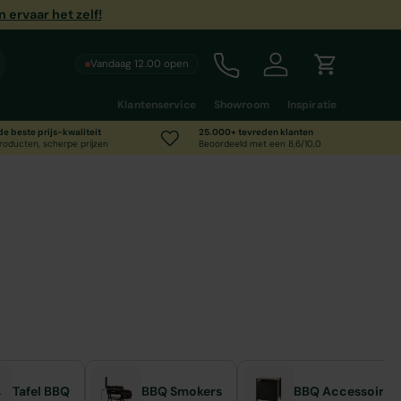
ervaar het zelf!
Vandaag 12.00 open
Call us
Inloggen
Winkelwag
Klantenservice
Showroom
Inspiratie
 de beste prijs-kwaliteit
25.000+ tevreden klanten
roducten, scherpe prijzen
Beoordeeld met een 8,6/10,0
Tafel BBQ
BBQ Smokers
BBQ Accessoires