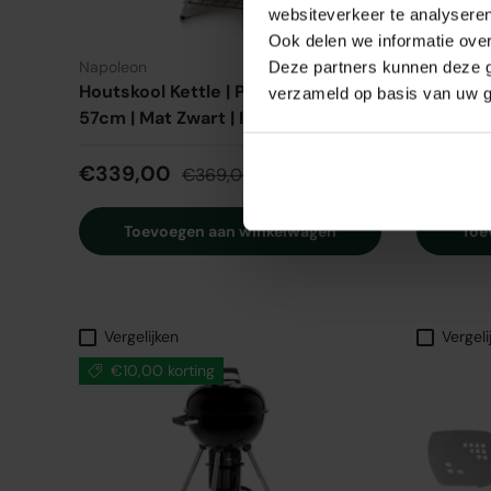
websiteverkeer te analyseren
Ook delen we informatie over
★★★★★
Napoleon
(3)
Napoleon
Deze partners kunnen deze g
Houtskool Kettle | PRO-LEG Ø
TravelQ 
verzameld op basis van uw g
57cm | Mat Zwart | Incl. Diffuser
€299,
€339,00
€369,00
Toevoegen aan winkelwagen
Toe
Vergelijken
Vergeli
€10,00 korting