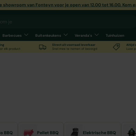
e showroom van Fonteyn voor je open van 12.00 tot 16.00. Kom en 
Barbecues
Buitenkeukens
Veranda's
Tuinhuizen
ing
Direct uit voorraad leverbaar
Altijd
or elk product
Snel mee te nemen of bezorgd
Luxe p
es
ex-series, gas en houtskool. Laat je
barbecue-specialist van Fonteyn in ’s Werelds
o BBQ
Pellet BBQ
Elektrische BBQ