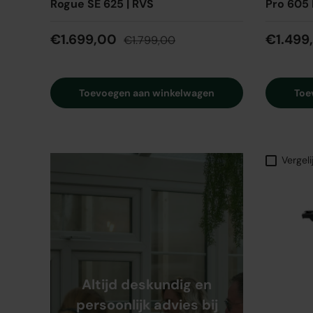
Rogue SE 625 | RVS
Pro 605 
€1.699,00
€1.499
€1.799,00
Toevoegen aan winkelwagen
Toe
Vergeli
Altijd deskundig en
persoonlijk advies bij