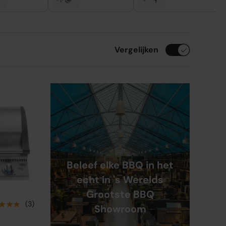
Vergelijken
Beleef elke BBQ in het
echt in 's Werelds
Grootste BBQ
★★★
(3)
Showroom