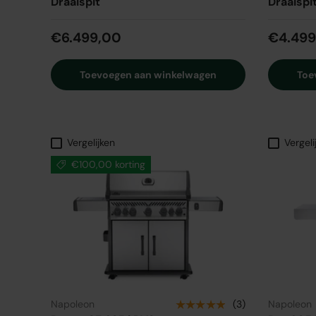
Draaispit
Draaispi
€6.499,00
€4.499
Toevoegen aan winkelwagen
Toe
Vergelijken
Vergeli
€100,00 korting
★★★★★
Napoleon
(3)
Napoleon