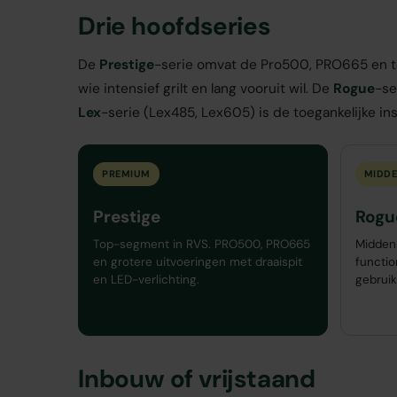
Drie hoofdseries
De
Prestige
-serie omvat de Pro500, PRO665 en t
wie intensief grilt en lang vooruit wil. De
Rogue
-se
Lex
-serie (Lex485, Lex605) is de toegankelijke i
PREMIUM
MIDD
Prestige
Rogu
Top-segment in RVS. PRO500, PRO665
Middenk
en grotere uitvoeringen met draaispit
functio
en LED-verlichting.
gebruik
Inbouw of vrijstaand