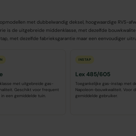
opmodellen met dubbelwandig deksel, hoogwaardige RVS-afwer
rie is de uitgebreide middenklasse, met dezelfde bouwkwaliteit
nstap, met dezelfde fabrieksgarantie maar een eenvoudiger uitr
EN
INSTAP
e
Lex 485/605
lasse met uitgebreide gas-
Toegankelijke gas-instap met d
naliteit. Geschikt voor frequent
Napoleon-bouwkwaliteit. Voor 
 in een gemiddelde tuin.
gemiddelde gebruiker.