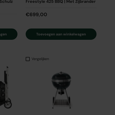
 Schulz
Freestyle 425 BBQ | Met Zijbrander
€699,00
agen
Toevoegen aan winkelwagen
Vergelijken