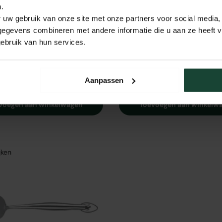
.
 uw gebruik van onze site met onze partners voor social media,
★★★★★
★
(1)
Napoleon
egevens combineren met andere informatie die u aan ze heeft ve
Pro285 | Electric
PRO 285 BK TravelQ
ebruik van hun services.
00
€299,00
Aanpassen
voegen aan winkelwagen
Toevoegen aan winkelw
jken