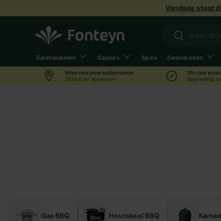
Vandaag staat d
Ga naar inhoud
Zoeken
Zoeken
Tuinmeubelen
Sauna's
Spa's
Zwembaden
Alles voor jouw buitenruimte
35+ jaar ervar
35.000 m² showroom
Begeleiding vo
Home
Barbecues
Napoleon Barbecues
Napoleon Barbecu
Napoleon-barbecues van de Prestige-, Rogue- en L
inspireren en ontvang persoonlijk advies van een 
Grootste Barbecue Showroom.
Gas BBQ
Houtskool BBQ
Kamad