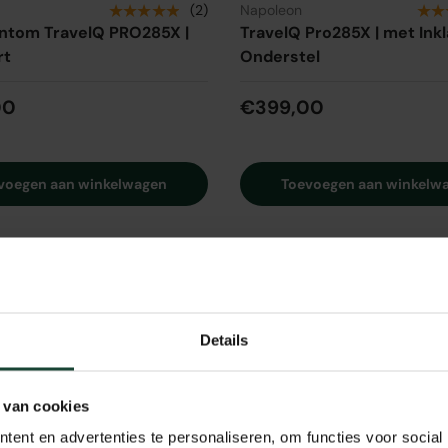
★★★★★
★★
(2)
Napoleon
ntom TravelQ PRO285X |
TravelQ Pro285X | met Ink
rt
Onderstel
00
€399,00
voegen aan winkelwagen
Toevoegen aan winkelw
jken
Vergelijken
Details
 van cookies
ent en advertenties te personaliseren, om functies voor social