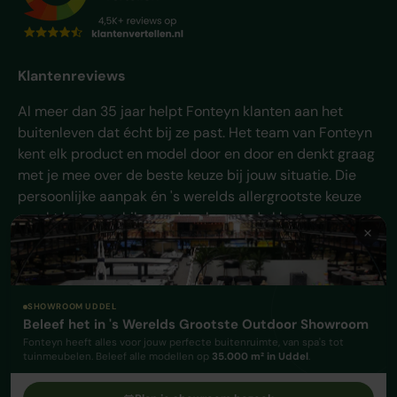
Klantenreviews
Al meer dan 35 jaar helpt Fonteyn klanten aan het
buitenleven dat écht bij ze past. Het team van Fonteyn
kent elk product en model door en door en denkt graag
met je mee over de beste keuze bij jouw situatie. Die
persoonlijke aanpak én 's werelds allergrootste keuze
maakt het verschil - en daar komen de klanten van
Fonteyn al jaren voor terug.
Facebook
YouTube
Instagram
TikTok
Pinterest
SHOWROOM UDDEL
Beleef het in 's Werelds Grootste Outdoor Showroom
Geaccepteerde betaalmethoden
Fonteyn heeft alles voor jouw perfecte buitenruimte, van spa's tot
tuinmeubelen. Beleef alle modellen op
35.000 m² in Uddel
.