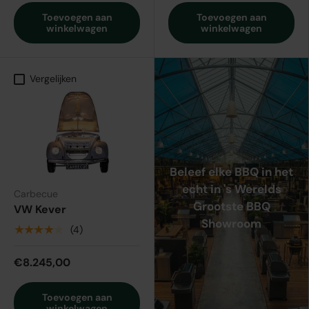
Toevoegen aan
Toevoegen aan
winkelwagen
winkelwagen
Vergelijken
Beleef elke BBQ in het
echt in 's Werelds
Carbecue
Grootste BBQ
VW Kever
Showroom
★★★★★
(4)
€8.245,00
Toevoegen aan
winkelwagen