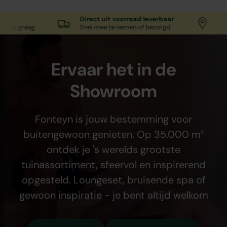
Direct uit voorraad leverbaar
Alle spe
 graag
Snel mee te nemen of bezorgd
35.000 
Ervaar het in de
Showroom
Fonteyn is jouw bestemming voor
buitengewoon genieten. Op 35.000 m²
ontdek je 's werelds grootste
tuinassortiment, sfeervol en inspirerend
opgesteld. Loungeset, bruisende spa of
gewoon inspiratie - je bent altijd welkom