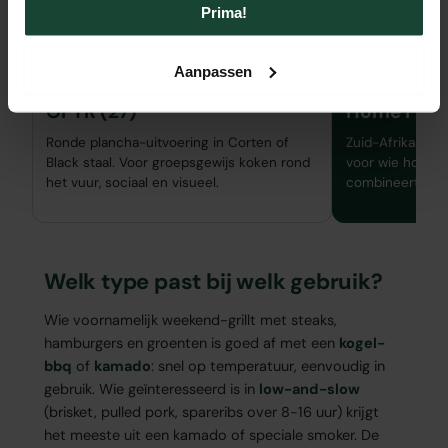
groepsgewijs en visueel rond het vuur kookt.
Prima!
VUURSCHAAL
BRAAI
Aanpassen
OFYR (27)
Home Fires
Ronde plancha-uitvoering in Corten of
Zuid-Afrikaanse 
Black staal. Voor groepsgewijs koken rond
voor wie houtsk
het vuur, sociaal en visueel.
combineert in e
Welk type past bij welk gebruik?
Wie voornamelijk weekend-grillt met steaks,
hamburgers en groenten is goed af met een
kogel-
bbq
of
kamado
: snel op temperatuur, eenvoudig in
gebruik. Wie geïnteresseerd is in
low-and-slow
(brisket, pulled pork, spareribs over 8-16 uur) krijgt
het meeste uit een kamado of speciale smoker. De