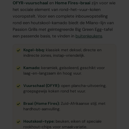
OFYR-vuurschaal
en
Home Fires-braai
zijn voor wie
het sociale element van rond-het-vuur-koken
vooropstelt. Voor een complete inbouwopstelling
rond een houtskool-kamado biedt de Milano-lijn van
Passion Grills met geïntegreerde Big Green Egg-tafel
een passende basis, te vinden in
buitenkeukens
.
Kogel-bbq:
klassiek met deksel, directe en
indirecte zones, instap-vriendelijk.
Kamado:
keramiek, geïsoleerd, geschikt voor
laag-en-langzaam én hoog vuur.
Vuurschaal (OFYR):
open plancha-uitvoering,
groepsgewijs koken rond het vuur.
Braai (Home Fires):
Zuid-Afrikaanse stijl, met
hardhout-aanvulling.
Houtskool-type:
beuken, eiken of speciale
rookhout-chips voor smaakvariatie.