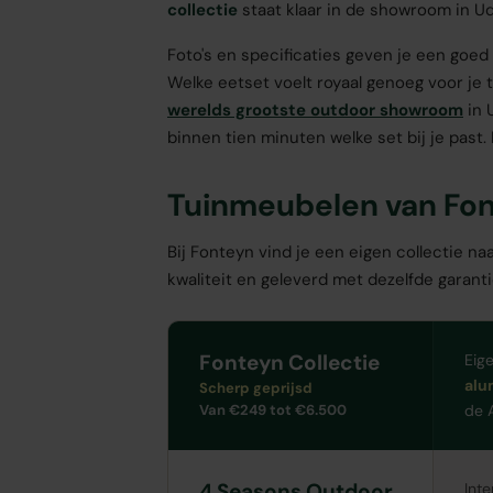
collectie
staat klaar in de showroom in Ud
Foto's en specificaties geven je een goed 
Welke eetset voelt royaal genoeg voor je 
werelds grootste outdoor showroom
in 
binnen tien minuten welke set bij je past
Tuinmeubelen van Fo
Bij Fonteyn vind je een eigen collectie n
kwaliteit en geleverd met dezelfde garant
Fonteyn Collectie
Eig
alu
Scherp geprijsd
Van €249 tot €6.500
de 
4 Seasons Outdoor
Int