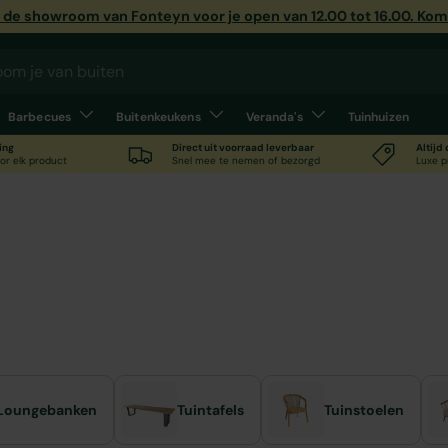
de showroom van Fonteyn voor je open van 12.00 tot 16.00. Kom e
Barbecues
Buitenkeukens
Veranda's
Tuinhuizen
ing
Direct uit voorraad leverbaar
Altijd
or elk product
Snel mee te nemen of bezorgd
Luxe p
 inspireren en ontvang persoonlijk advies van
Loungebanken
Tuintafels
Tuinstoelen