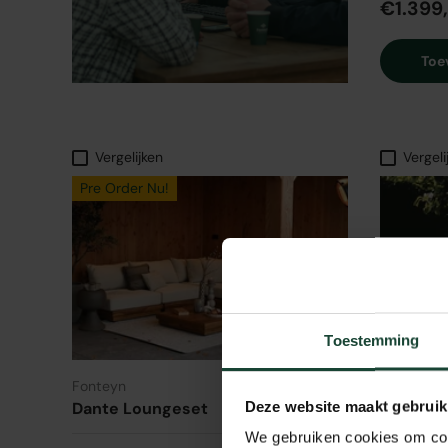
€1.399
Toe
Vergelijken
Vergeli
Pre Order Nu!
Toestemming
★★★★★
Fonteyn
(1)
Fonteyn
Deze website maakt gebruik
Dante Loungeset
Ella Hang
We gebruiken cookies om cont