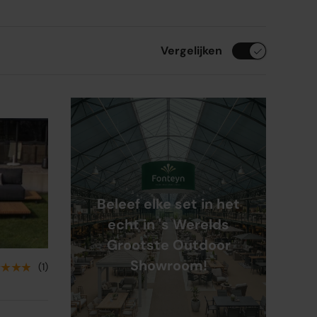
Vergelijken
Beleef elke set in het
echt in 's Werelds
Grootste Outdoor
Showroom!
★★★★
(1)