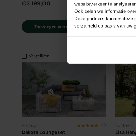
€3.199,00
€199,0
websiteverkeer te analyseren
Ook delen we informatie over
Deze partners kunnen deze g
verzameld op basis van uw g
Toevoegen aan winkelwagen
Toe
Vergelijken
Vergeli
★★★★★
Fonteyn
(1)
Fonteyn
Dakota Loungeset
Elsa Han