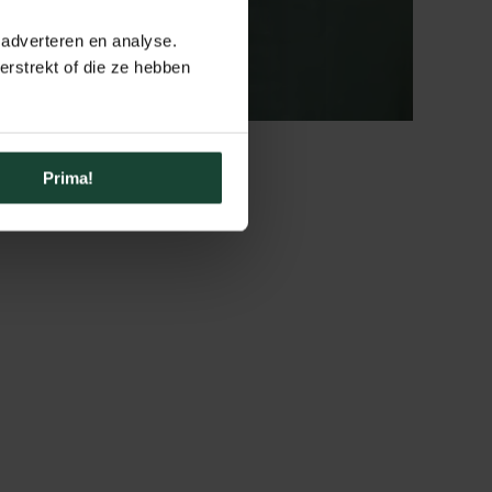
 adverteren en analyse.
rstrekt of die ze hebben
agen
Prima!