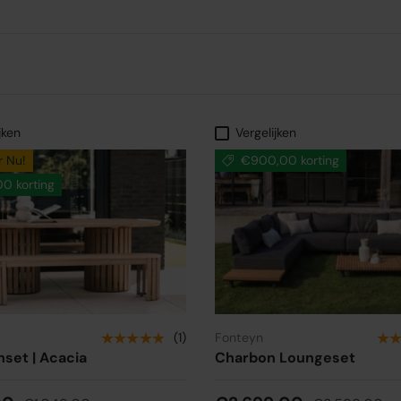
jken
Vergelijken
r Nu!
€900,00 korting
0 korting
★★★★★
★
(1)
Fonteyn
nset | Acacia
Charbon Loungeset