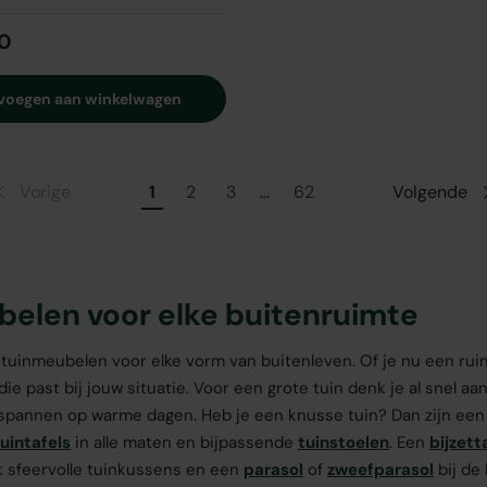
0
voegen aan winkelwagen
Vorige
1
2
3
…
62
Volgende
elen voor elke buitenruimte
t tuinmeubelen voor elke vorm van buitenleven. Of je nu een rui
die past bij jouw situatie. Voor een grote tuin denk je al snel a
spannen op warme dagen. Heb je een knusse tuin? Dan zijn een
tuintafels
in alle maten en bijpassende
tuinstoelen
. Een
bijzett
t sfeervolle tuinkussens en een
parasol
of
zweefparasol
bij de