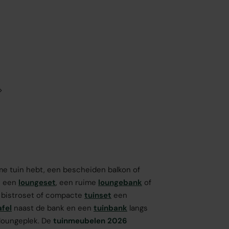
me tuin hebt, een bescheiden balkon of
an een
loungeset
, een ruime
loungebank
of
 bistroset of compacte
tuinset
een
afel
naast de bank en een
tuinbank
langs
 loungeplek. De
tuinmeubelen 2026