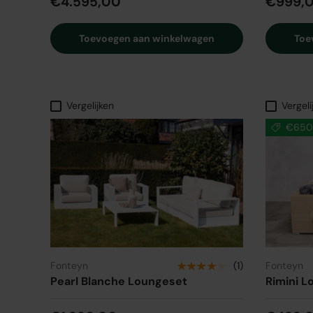
€4.595,00
€999,
Toevoegen aan winkelwagen
Toe
Vergelijken
Vergeli
€650,
★★★★★
Fonteyn
(1)
Fonteyn
Pearl Blanche Loungeset
Rimini L