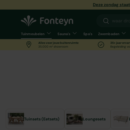
Deze zondag staat 
Ga naar inhoud
Zoeken
Zoeken
Tuinmeubelen
Sauna's
Spa's
Zwembaden
Alles voor jouw buitenruimte
35+ jaar ervar
35.000 m² showroom
Begeleiding vo
Home
Tuinmeubelen
Tuinmeubelen
’s Werelds Grootste Tuinmeubel Showroom. Laat je
een tuinmeubel-specialist van Fonteyn.
Tuinsets (Eetsets)
Loungesets