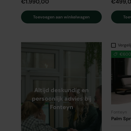
€1.990,00
€499,
Toevoegen aan winkelwagen
Toe
Vergeli
€600,
Altijd deskundig en
persoonlijk advies bij
Fonteyn
Fonteyn
Palm Sp