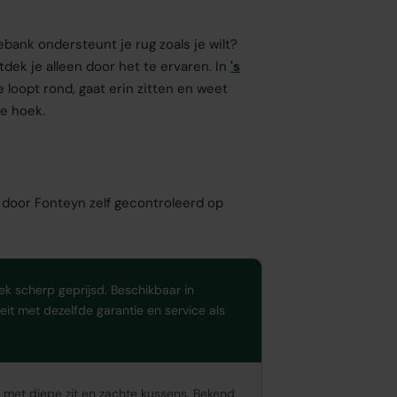
ebank ondersteunt je rug zoals je wilt?
dek je alleen door het te ervaren. In
's
 loopt rond, gaat erin zitten en weet
de hoek.
t door Fonteyn zelf gecontroleerd op
ek scherp geprijsd. Beschikbaar in
teit met dezelfde garantie en service als
met diepe zit en zachte kussens. Bekend