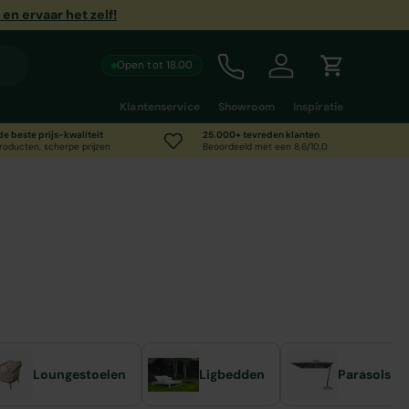
n ervaar het zelf!
Open tot 18.00
Call us
Inloggen
Winkelwag
Klantenservice
Showroom
Inspiratie
 de beste prijs-kwaliteit
25.000+ tevreden klanten
roducten, scherpe prijzen
Beoordeeld met een 8,6/10,0
Loungestoelen
Ligbedden
Parasols &