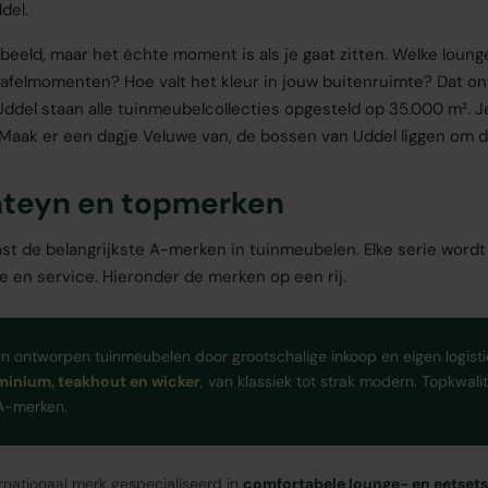
del.
beeld, maar het échte moment is als je gaat zitten. Welke loung
tafelmomenten? Hoe valt het kleur in jouw buitenruimte? Dat ont
Uddel staan alle tuinmeubelcollecties opgesteld op 35.000 m². Je
. Maak er een dagje Veluwe van, de bossen van Uddel liggen om 
nteyn en topmerken
aast de belangrijkste A-merken in tuinmeubelen. Elke serie word
ie en service. Hieronder de merken op een rij.
en ontworpen tuinmeubelen door grootschalige inkoop en eigen logisti
minium, teakhout en wicker
, van klassiek tot strak modern. Topkwali
A-merken.
ernationaal merk gespecialiseerd in
comfortabele lounge- en eetsets