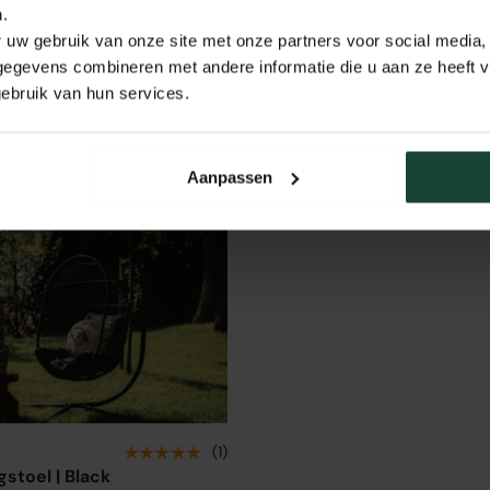
0
.
€1.875,00
 uw gebruik van onze site met onze partners voor social media,
egevens combineren met andere informatie die u aan ze heeft ve
ebruik van hun services.
voegen aan winkelwagen
Toevoegen aan winkelw
Aanpassen
jken
★★★★★
(1)
gstoel | Black