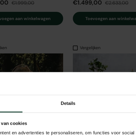
,00
€1.499,00
€1.999,00
€2.633,00
voegen aan winkelwagen
Toevoegen aan winkelw
jken
Vergelijken
Details
★★★★★
★
(2)
Fonteyn
 van cookies
stoel | Beige
La Donna 2.0 Loungeset |
Cappuccino
ent en advertenties te personaliseren, om functies voor social