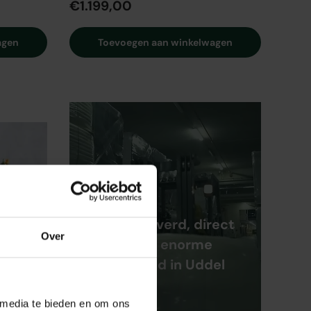
€1.199,00
agen
Toevoegen aan winkelwagen
Snel geleverd, direct
Over
uit de enorme
voorraad in Uddel
★★★★
(1)
 media te bieden en om ons