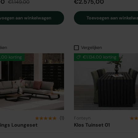
00
€2.575,00
€1.149,00
voegen aan winkelwagen
Toevoegen aan winkelw
jken
Vergelijken
00 korting
€1.134,00 korting
★★★★★
★
(1)
Fonteyn
rings Loungeset
Klos Tuinset 01