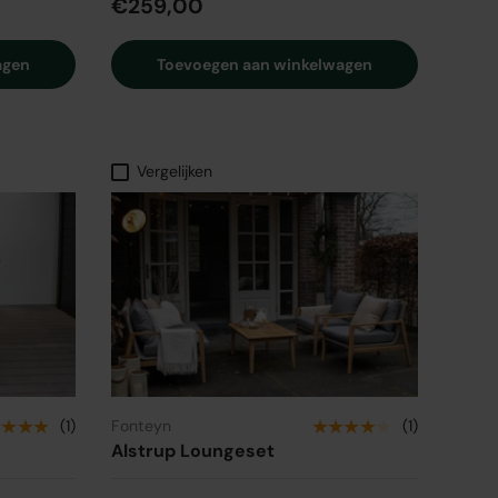
€259,00
agen
Toevoegen aan winkelwagen
Vergelijken
★★★★
★★★★★
(1)
Fonteyn
(1)
Alstrup Loungeset