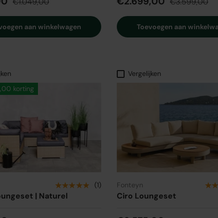
00
€2.699,00
€1.049,00
€3.599,00
voegen aan winkelwagen
Toevoegen aan winkelw
jken
Vergelijken
00 korting
★★★★★
★
(1)
Fonteyn
oungeset | Naturel
Ciro Loungeset