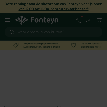
Deze zondag staat de showroom van Fonteyn voor je open
Ga naar inhoud
van 12.00 tot 16.00. Kom en ervaar het zelf!
Menu
Call us
Inloggen
Win
Zoeken
Zoeken
Altijd de beste prijs-kwaliteit
25.000+ tevreden klanten
Luxe producten, scherpe prijzen
Beoordeeld met een 8,6/10,0
Complete buitenkeukens
Complete buitenkeukens van Passion Grills, Beefeater
en Borek, kant-en-klaar geleverd inclusief
inbouwbarbecue. Laat je inspireren en ontvang
persoonlijk advies van een buitenkeuken-specialist van
Fonteyn in ’s Werelds Grootste Buitenkeuken
Showroom.