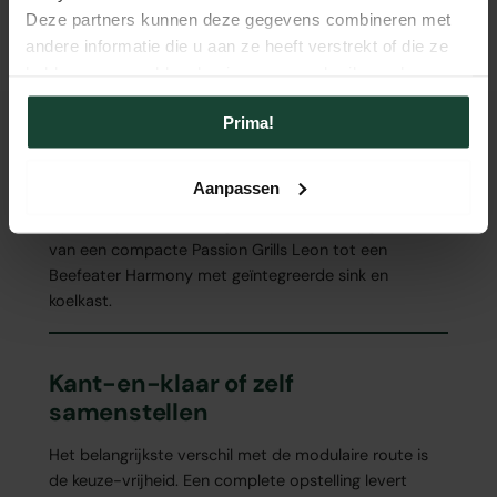
Deze partners kunnen deze gegevens combineren met
Vorige
Pagina 1 / 5
Volgende
andere informatie die u aan ze heeft verstrekt of die ze
hebben verzameld op basis van uw gebruik van hun
services.
Prima!
Voor wie meteen aan de slag wil, biedt het
Complete-aanbod
opstellingen waarin alle
Aanpassen
onderdelen vooraf zijn samengevoegd binnen één lijn.
Bij Fonteyn staan twintig complete sets opgesteld,
van een compacte Passion Grills Leon tot een
Beefeater Harmony met geïntegreerde sink en
koelkast.
Kant-en-klaar of zelf
samenstellen
Het belangrijkste verschil met de modulaire route is
de keuze-vrijheid. Een complete opstelling levert