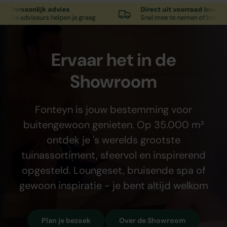
rsoonlijk advies
Direct uit voorraad leverbaar
adviseurs helpen je graag
Snel mee te nemen of bezorgd
Ervaar het in de
Showroom
Fonteyn is jouw bestemming voor
buitengewoon genieten. Op 35.000 m²
ontdek je 's werelds grootste
tuinassortiment, sfeervol en inspirerend
opgesteld. Loungeset, bruisende spa of
gewoon inspiratie - je bent altijd welkom
Plan je bezoek
Over de Showroom