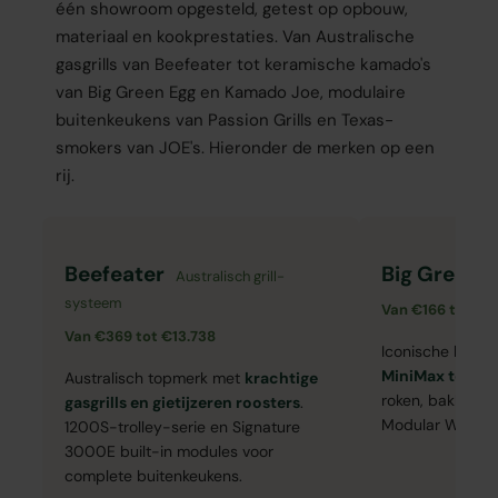
één showroom opgesteld, getest op opbouw,
materiaal en kookprestaties. Van Australische
gasgrills van Beefeater tot keramische kamado's
van Big Green Egg en Kamado Joe, modulaire
buitenkeukens van Passion Grills en Texas-
smokers van JOE's. Hieronder de merken op een
rij.
Beefeater
Big Green 
Australisch grill-
systeem
Van €166 tot €4
Van €369 tot €13.738
Iconische kera
MiniMax tot 2X
Australisch topmerk met
krachtige
roken, bakken en
gasgrills en gietijzeren roosters
.
Modular Worksp
1200S-trolley-serie en Signature
3000E built-in modules voor
complete buitenkeukens.