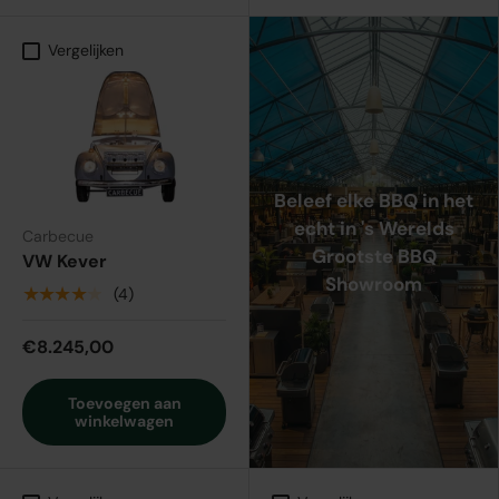
Vergelijken
Beleef elke BBQ in het
echt in 's Werelds
Carbecue
Grootste BBQ
VW Kever
Showroom
★★★★★
(4)
€8.245,00
Toevoegen aan
winkelwagen