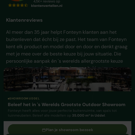
Klantenreviews
Al meer dan 35 jaar helpt Fonteyn klanten aan het
buitenleven dat écht bij ze past. Het team van Fonteyn
kent elk product en model door en door en denkt graag
met je mee over de beste keuze bij jouw situatie. Die
persoonlijke aanpak én 's werelds allergrootste keuze
maakt het verschil - en daar komen de klanten van
Fonteyn al jaren voor terug.
Facebook
YouTube
Instagram
TikTok
Pinterest
SHOWROOM UDDEL
Beleef het in 's Werelds Grootste Outdoor Showroom
Geaccepteerde betaalmethoden
Fonteyn heeft alles voor jouw perfecte buitenruimte, van spa's tot
tuinmeubelen. Beleef alle modellen op
35.000 m² in Uddel
.
Plan je showroom bezoek