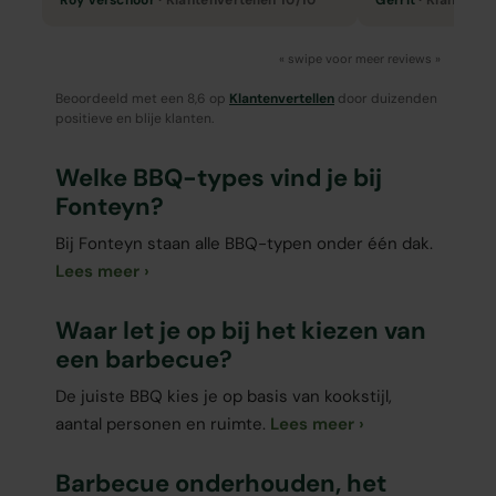
Roy Verschoor
· Klantenvertellen 10/10
Gerrit
· Klantenver
« swipe voor meer reviews »
Beoordeeld met een 8,6 op
Klantenvertellen
door duizenden
positieve en blije klanten.
Welke BBQ-types vind je bij
Fonteyn?
Bij Fonteyn staan alle BBQ-typen onder één dak.
Lees meer
Waar let je op bij het kiezen van
een barbecue?
De juiste BBQ kies je op basis van kookstijl,
aantal personen en ruimte.
Lees meer
Barbecue onderhouden, het