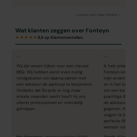
« swipe voor meer merken »
Wat klanten zeggen over Fonteyn
★★★★★
8,6 op Klantenvertellen
“
“
Wij zijn wezen kijken voor een nieuwe
Ik heb onlangs e
BBQ. Wij hebben eerst even rustig
Fonteyn en ik be
rondgekeken om daarna samen met
mijn ervaring. He
een adviseur de aankoop te bespreken.
en in het begin h
Ondanks dat Ricardo er nog maar
om een keuze te 
enkele maanden werkt heeft hij ons
prachtige BBQS. 
uiterst professioneel en vriendelijk
de adviseur, mij 
geholpen.
gegeven. Hij nam 
vragen te beant
perfecte BBQ te 
wensen voldeed.