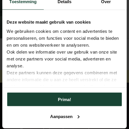
Toestemming
Details
Over
Snel geleverd, direct
uit de enorme
Deze website maakt gebruik van cookies
voorraad in Uddel
We gebruiken cookies om content en advertenties te
personaliseren, om functies voor social media te bieden
en om ons websiteverkeer te analyseren.
Ook delen we informatie over uw gebruik van onze site
met onze partners voor social media, adverteren en
analyse.
Deze partners kunnen deze gegevens combineren met
Direct uit voorraad leverbaar
Alle specialiteiten 
Snel mee te nemen of bezorgd
35.000 m² showroom 
andere informatie die u aan ze heeft verstrekt of die ze
hebben verzameld op basis van uw gebruik van hun
services.
Ervaar het in de
Prima!
Showroom
Aanpassen