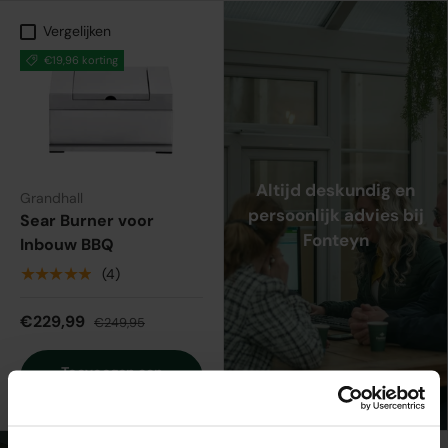
Vergelijken
€19,96 korting
Altijd deskundig en
Grandhall
persoonlijk advies bij
Sear Burner voor
Fonteyn
Inbouw BBQ
★★★★★
(4)
€229,99
€249,95
Toevoegen aan
winkelwagen