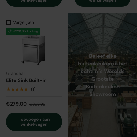
winkelwagen
winkelwagen
Vergelijken
€120,95 korting
Beleef elke
buitenkeuken in het
echt in 's Werelds
Grandhall
Grootste
Elite Sink Built-in
Buitenkeuken
★★★★★
(1)
Showroom
€279,00
€399,95
Toevoegen aan
winkelwagen