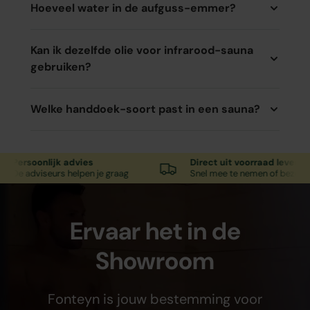
Hoeveel water in de aufguss-emmer?
Kan ik dezelfde olie voor infrarood-sauna
gebruiken?
Welke handdoek-soort past in een sauna?
rsoonlijk advies
Direct uit voorraad leverbaar
 adviseurs helpen je graag
Snel mee te nemen of bezorgd
Ervaar het in de
Showroom
Fonteyn is jouw bestemming voor