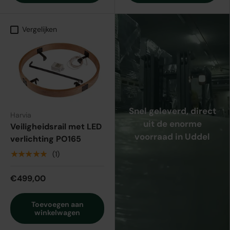
Vergelijken
Snel geleverd, direct
Harvia
uit de enorme
Veiligheidsrail met LED
voorraad in Uddel
verlichting PO165
★★★★★
(1)
€499,00
Toevoegen aan
winkelwagen