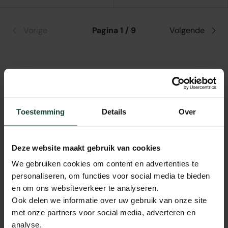
Vorige
Pagina 1 / 9
Volgende
Sauna-accessoires
maken de sauna-beleving
compleet. Bij Fonteyn staan 88 accessoires
opgesteld: van de klassieke
aufguss-set
(emmer +
Toestemming
Details
Over
hoosje) tot
etherische oliën
,
hygrometers
,
sauna-
thermometers
en
zitkussens
.
Deze website maakt gebruik van cookies
We gebruiken cookies om content en advertenties te
Wat heb je nodig?
personaliseren, om functies voor social media te bieden
De
basis-set
voor elke sauna bestaat uit: een
houten
en om ons websiteverkeer te analyseren.
sauna-emmer met hoosje
(voor het aufguss-water
Ook delen we informatie over uw gebruik van onze site
op de stenen), een
thermometer-hygrometer
(om
met onze partners voor social media, adverteren en
de cabine-condities af te lezen), en een
zandloper
of
analyse.