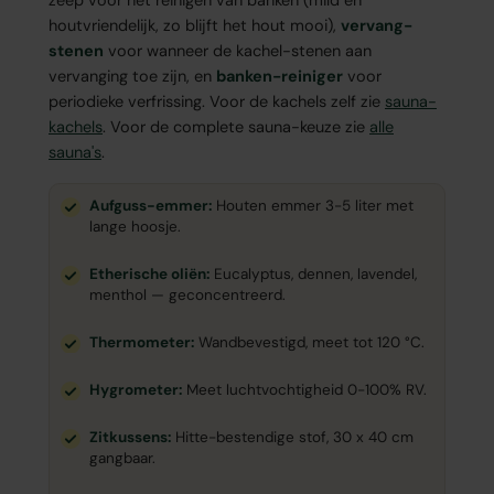
zeep voor het reinigen van banken (mild en
houtvriendelijk, zo blijft het hout mooi),
vervang-
stenen
voor wanneer de kachel-stenen aan
vervanging toe zijn, en
banken-reiniger
voor
periodieke verfrissing. Voor de kachels zelf zie
sauna-
kachels
. Voor de complete sauna-keuze zie
alle
sauna's
.
Aufguss-emmer:
Houten emmer 3-5 liter met
lange hoosje.
Etherische oliën:
Eucalyptus, dennen, lavendel,
menthol — geconcentreerd.
Thermometer:
Wandbevestigd, meet tot 120 °C.
Hygrometer:
Meet luchtvochtigheid 0-100% RV.
Zitkussens:
Hitte-bestendige stof, 30 x 40 cm
gangbaar.