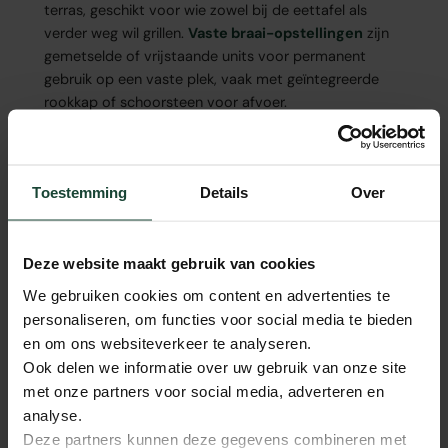
terras, geschikt voor wie zowel bij de eettafel als
verder weg wil grillen.
Vaste braai-opstellingen
zijn
gemetselde of vrijstaande units voor permanent
gebruik op een vaste plek, vaak met geïntegreerde
rookkap of schoorsteen voor afvoer.
CULTUUR
MOBIEL
Toestemming
Details
Over
Braai-traditie
Trolley-bra
Het Zuid-Afrikaanse braai is meer dan
Verplaatsbare br
koken, het is sociaal en zorgvuldig vuur-
Voor wie flexibel
Deze website maakt gebruik van cookies
werk met hardhout.
We gebruiken cookies om content en advertenties te
personaliseren, om functies voor social media te bieden
en om ons websiteverkeer te analyseren.
Ook delen we informatie over uw gebruik van onze site
Wat maakt een braai anders?
met onze partners voor social media, adverteren en
analyse.
Het verschil tussen een braai en een gangbare
Deze partners kunnen deze gegevens combineren met
houtskool-bbq zit in de
brandstof-keuze
en het