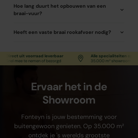
Hoe lang duurt het opbouwen van een
braai-vuur?
Heeft een vaste braai rookafvoer nodig?
irect uit voorraad leverbaar
Alle specialiteiten op één lo
nel mee te nemen of bezorgd
35.000 m² showroom in Uddel
Ervaar het in de
Showroom
Fonteyn is jouw bestemming voor
buitengewoon genieten. Op 35.000 m²
ontdek je 's werelds grootste