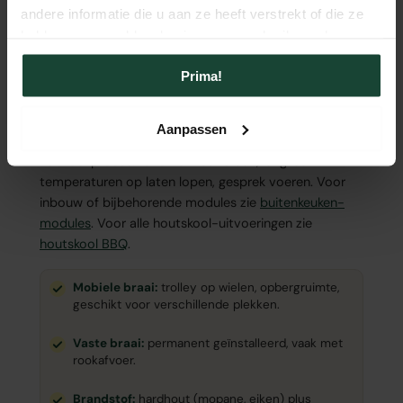
andere informatie die u aan ze heeft verstrekt of die ze
kook-tempo
. Een braai werkt met een combinatie
hebben verzameld op basis van uw gebruik van hun
van houtskool (voor de basis-warmte) en hardhout-
services.
blokken (voor de rookaroma's en de stralingshitte). De
Prima!
vuur-opbouw vraagt 30-45 minuten zorgvuldige
voorbereiding voordat het grillen begint, in
tegenstelling tot het snelle aanmaken van een gas-
Aanpassen
bbq. Het sociale element is daarmee onderdeel van
het kookproces: rond het vuur staan, langzaam
temperaturen op laten lopen, gesprek voeren. Voor
inbouw of bijbehorende modules zie
buitenkeuken-
modules
. Voor alle houtskool-uitvoeringen zie
houtskool BBQ
.
Mobiele braai:
trolley op wielen, opbergruimte,
geschikt voor verschillende plekken.
Vaste braai:
permanent geïnstalleerd, vaak met
rookafvoer.
Brandstof:
hardhout (mopane, eiken) plus