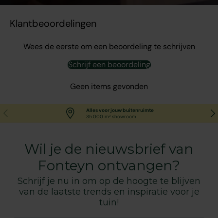
Klantbeoordelingen
Wees de eerste om een beoordeling te schrijven
Schrijf een beoordeling
Geen items gevonden
Vorige
Vol
Alles voor jouw buitenruimte
35.000 m² showroom
Wil je de nieuwsbrief van
Fonteyn ontvangen?
Schrijf je nu in om op de hoogte te blijven
van de laatste trends en inspiratie voor je
tuin!