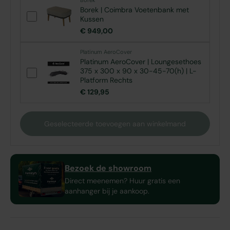
Borek
Borek | Coimbra Voetenbank met
Kussen
€ 949,00
Platinum AeroCover
Platinum AeroCover | Loungesethoes
375 x 300 x 90 x 30-45-70(h) | L-
Platform Rechts
€ 129,95
Geselecteerde toevoegen aan winkelmand
Bezoek de showroom
Direct meenemen? Huur gratis een
aanhanger bij je aankoop.