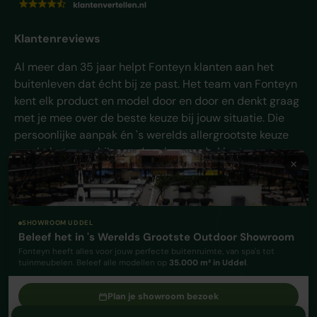
Klantenreviews
Al meer dan 35 jaar helpt Fonteyn klanten aan het
buitenleven dat écht bij ze past. Het team van Fonteyn
kent elk product en model door en door en denkt graag
met je mee over de beste keuze bij jouw situatie. Die
persoonlijke aanpak én 's werelds allergrootste keuze
maakt het verschil - en daar komen de klanten van
Fonteyn al jaren voor terug.
Facebook
YouTube
Instagram
TikTok
Pinterest
SHOWROOM UDDEL
Beleef het in 's Werelds Grootste Outdoor Showroom
Geaccepteerde betaalmethoden
Fonteyn heeft alles voor jouw perfecte buitenruimte, van spa's tot
tuinmeubelen. Beleef alle modellen op
35.000 m² in Uddel
.
Plan je showroom bezoek
© 2026
De Fonteyn B.V.