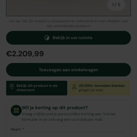
van
1
/
5
Let op: het 3D-model is uitsluitend ter referentie en kan afwijken van
het uiteindelijke product.
Bekijk in uw ruimte
€2.209,99
Toevoegen aan winkelwagen
Bekijk dit product in de
25.000+ tevreden klanten
showroom
gingen je voor.
Wil je korting op dit product?
Vraag vrijblijvend je persoonlijke korting aan. Vul het
formulier in en ontvang een voorstel per mail.
Naam *