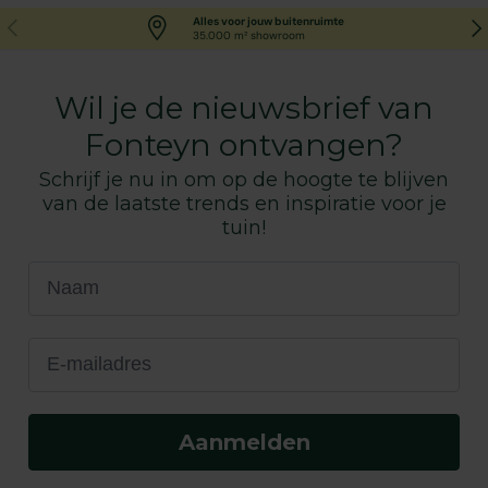
Vorige
Vol
Alles voor jouw buitenruimte
35.000 m² showroom
Wil je de nieuwsbrief van
Fonteyn ontvangen?
Schrijf je nu in om op de hoogte te blijven
van de laatste trends en inspiratie voor je
tuin!
Naam
E-mailadres
Aanmelden