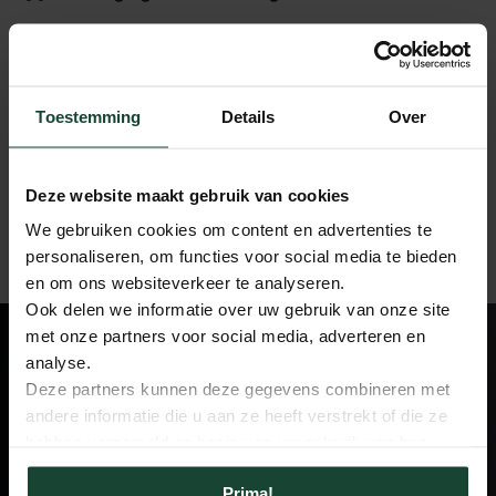
Showroom en openingstijden
Toestemming
Details
Over
Veilig en eenvoudig betalen
Deze website maakt gebruik van cookies
We gebruiken cookies om content en advertenties te
Contact met de klantenservice
personaliseren, om functies voor social media te bieden
en om ons websiteverkeer te analyseren.
Ook delen we informatie over uw gebruik van onze site
met onze partners voor social media, adverteren en
analyse.
Ervaar het in de
Deze partners kunnen deze gegevens combineren met
Showroom
andere informatie die u aan ze heeft verstrekt of die ze
hebben verzameld op basis van uw gebruik van hun
services.
Fonteyn is jouw bestemming voor
Prima!