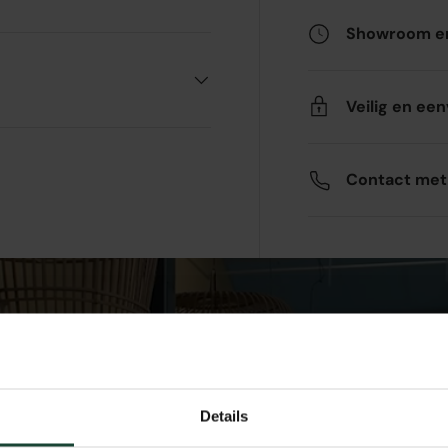
Showroom en
Veilig en ee
Contact met
vaar het in de Showr
teyn is jouw bestemming voor buitenge
Details