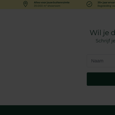
Alles voor jouw buitenruimte
35+ jaar ervar
35.000 m² showroom
Begeleiding vo
Wil je
Schrijf 
Naam