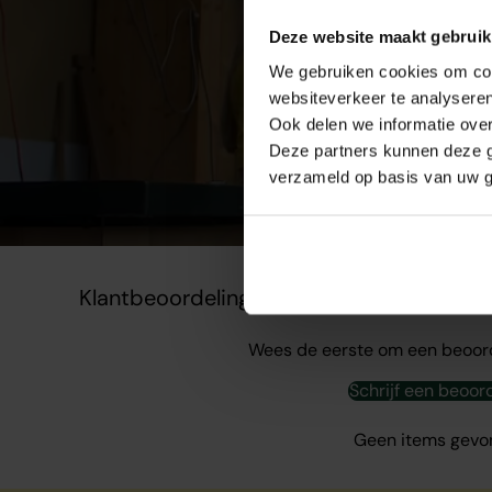
gen
showr
Deze website maakt gebruik
We gebruiken cookies om cont
websiteverkeer te analyseren
Ook delen we informatie over
Deze partners kunnen deze g
verzameld op basis van uw g
Klantbeoordelingen
Wees de eerste om een beoord
Schrijf een beoor
Geen items gev