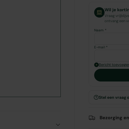
Wil je kort
Vraag vrijblijv
ontvang een vo
Naam *
E-mail *
Bericht toevoege
+
Stel een vraag 
Bezorging en