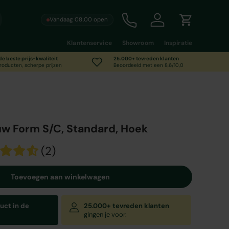
Vandaag 08.00 open
Call us
Inloggen
Winkelwag
Klantenservice
Showroom
Inspiratie
 de beste prijs-kwaliteit
25.000+ tevreden klanten
roducten, scherpe prijzen
Beoordeeld met een 8,6/10,0
 Form S/C, Standard, Hoek
(2)
Toevoegen aan winkelwagen
uct in de
25.000+ tevreden klanten
gingen je voor.